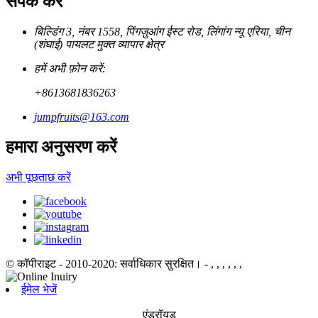
संपर्क करें
बिल्डिंग 3, नंबर 1558, पिंगज़ुआंग ईस्ट रोड, लिंगांग न्यू एरिया, चीन
(शंघाई) पायलट मुक्त व्यापार क्षेत्र
हमें अभी फ़ोन करें:
+8613681836263
jumpfruits@163.com
हमारा अनुसरण करें
अभी पूछताछ करें
© कॉपीराइट - 2010-2020: सर्वाधिकार सुरक्षित।
- , , , , , ,
ईमेल भेजें
एंड्रॉयड