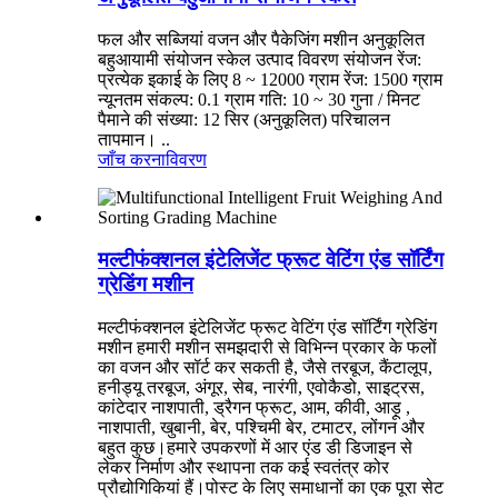
फल और सब्जियां वजन और पैकेजिंग मशीन अनुकूलित
बहुआयामी संयोजन स्केल उत्पाद विवरण संयोजन रेंज:
प्रत्येक इकाई के लिए 8 ~ 12000 ग्राम रेंज: 1500 ग्राम
न्यूनतम संकल्प: 0.1 ग्राम गति: 10 ~ 30 गुना / मिनट
पैमाने की संख्या: 12 सिर (अनुकूलित) परिचालन
तापमान। ..
जाँच करना
विवरण
मल्टीफंक्शनल इंटेलिजेंट फ्रूट वेटिंग एंड सॉर्टिंग
ग्रेडिंग मशीन
मल्टीफंक्शनल इंटेलिजेंट फ्रूट वेटिंग एंड सॉर्टिंग ग्रेडिंग
मशीन हमारी मशीन समझदारी से विभिन्न प्रकार के फलों
का वजन और सॉर्ट कर सकती है, जैसे तरबूज, कैंटालूप,
हनीड्यू तरबूज, अंगूर, सेब, नारंगी, एवोकैडो, साइट्रस,
कांटेदार नाशपाती, ड्रैगन फ्रूट, आम, कीवी, आड़ू ,
नाशपाती, खुबानी, बेर, पश्चिमी बेर, टमाटर, लोंगन और
बहुत कुछ।हमारे उपकरणों में आर एंड डी डिजाइन से
लेकर निर्माण और स्थापना तक कई स्वतंत्र कोर
प्रौद्योगिकियां हैं।पोस्ट के लिए समाधानों का एक पूरा सेट