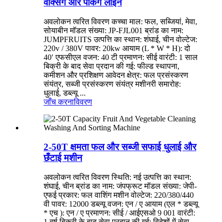
वैक्सिंग और पैकिंग लाइन
अवलोकन त्वरित विवरण कच्चा माल: फल, सब्जियां, मेवा,
सोयाबीन मॉडल संख्या: JP-FJL001 ब्रांड का नाम:
JUMPFRUITS उत्पत्ति का स्थान: शंघाई, चीन वोल्टेज:
220v / 380V पावर: 20kw आयाम (L * W * H): दो
40′ एफसीएल वजन: 40 टी प्रमाणन: सीई वारंटी: 1 साल
बिक्री के बाद सेवा प्रदान की गई: फील्ड स्थापना,
कमीशन और प्रशिक्षण आवेदन क्षेत्र: फल प्रसंस्करण
संयंत्र, सब्जी प्रसंस्करण संयंत्र मशीनरी समारोह:
धुलाई, डब्ल्यू ...
जाँच करना
विवरण
2-50T क्षमता फल और सब्जी सफाई धुलाई और
छँटाई मशीन
अवलोकन त्वरित विवरण स्थिति: नई उत्पत्ति का स्थान:
शंघाई, चीन ब्रांड का नाम: जंपफ्रूट मॉडल संख्या: जेपी-
एफई प्रकार: फल वाशिंग मशीन वोल्टेज: 220/380/440
वी पावर: 12000 डब्ल्यू वजन: एन / ए आयाम (एल * डब्ल्यू
* एच ): एन / ए प्रमाणन: सीई / आईएसओ 9 001 वारंटी:
1 वर्ष बिक्री के बाद सेवा प्रदान की गई: विदेशों में सेवा