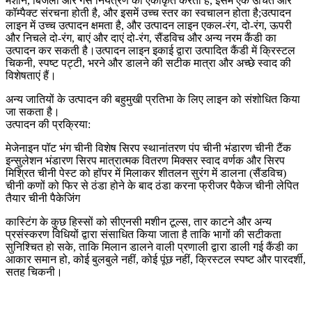
मशीन, बिजली और गैस नियंत्रण को एकीकृत करती है, इसमें एक उचित और
कॉम्पैक्ट संरचना होती है, और इसमें उच्च स्तर का स्वचालन होता है;उत्पादन
लाइन में उच्च उत्पादन क्षमता है, और उत्पादन लाइन एकल-रंग, दो-रंग, ऊपरी
और निचले दो-रंग, बाएं और दाएं दो-रंग, सैंडविच और अन्य नरम कैंडी का
उत्पादन कर सकती है।उत्पादन लाइन इकाई द्वारा उत्पादित कैंडी में क्रिस्टल
चिकनी, स्पष्ट पट्टी, भरने और डालने की सटीक मात्रा और अच्छे स्वाद की
विशेषताएं हैं।
अन्य जातियों के उत्पादन की बहुमुखी प्रतिभा के लिए लाइन को संशोधित किया
जा सकता है।
उत्पादन की प्रक्रिया:
मेजेनाइन पॉट भंग चीनी विशेष सिरप स्थानांतरण पंप चीनी भंडारण चीनी टैंक
इन्सुलेशन भंडारण सिरप मात्रात्मक वितरण मिक्सर स्वाद वर्णक और सिरप
मिश्रित चीनी पेस्ट को हॉपर में मिलाकर शीतलन सुरंग में डालना (सैंडविच)
चीनी कणों को फिर से ठंडा होने के बाद ठंडा करना फ्रीजर पैकेज चीनी लेपित
तैयार चीनी पैकेजिंग
कास्टिंग के कुछ हिस्सों को सीएनसी मशीन टूल्स, तार काटने और अन्य
प्रसंस्करण विधियों द्वारा संसाधित किया जाता है ताकि भागों की सटीकता
सुनिश्चित हो सके, ताकि मिलान डालने वाली प्रणाली द्वारा डाली गई कैंडी का
आकार समान हो, कोई बुलबुले नहीं, कोई पूंछ नहीं, क्रिस्टल स्पष्ट और पारदर्शी,
सतह चिकनी।