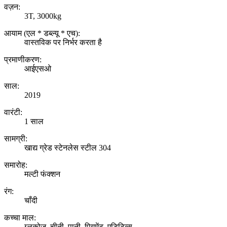
वज़न:
3T, 3000kg
आयाम (एल * डब्ल्यू * एच):
वास्तविक पर निर्भर करता है
प्रमाणीकरण:
आईएसओ
साल:
2019
वारंटी:
1 साल
सामग्री:
खाद्य ग्रेड स्टेनलेस स्टील 304
समारोह:
मल्टी फंक्शन
रंग:
चाँदी
कच्चा माल:
ग्लूकोज, चीनी, पानी, पिगमेंट, एडिटिव्स