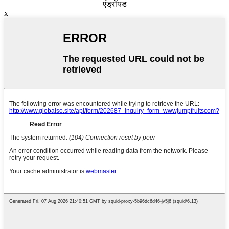
एंड्रॉयड
x