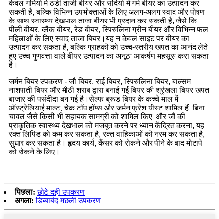
केवल गर्मियों में ठंडी ताजी बीयर और सर्दियों में गर्म बीयर का उत्पादन कर
सकती है, बल्कि विभिन्न उपभोक्ताओं के लिए अलग-अलग स्वाद और पोषण
के साथ स्वास्थ्य देखभाल ताजा बीयर भी प्रदान कर सकती है, जैसे कि
पीली बीयर, ब्लैक बीयर, रेड बीयर, स्पिरुलिना ग्रीन बीयर और विभिन्न फल
महिलाओं के लिए स्वाद ताजा बियर।यह न केवल साइट पर बीयर का
उत्पादन कर सकता है, बल्कि ग्राहकों को उच्च-स्तरीय खपत का आनंद लेते
हुए उच्च गुणवत्ता वाले बीयर उत्पादन का अनूठा आकर्षण महसूस करा सकता
है।
जर्मन बियर उपकरण - जौ बियर, राई बियर, स्पिरुलिना बियर, बाल्सम
नाशपाती बियर और मीठी शराब द्वारा बनाई गई बियर की श्रृंखला बियर खपत
बाजार की पसंदीदा बन गई है।सेल्फ ब्रूड बियर के कच्चे माल में
ऑस्ट्रेलियाई माल्ट, चेक टॉप हॉप्स और जर्मन फ्रेश यीस्ट शामिल हैं, बिना
चावल जैसे किसी भी सहायक सामग्री को शामिल किए, और जौ की
प्राकृतिक स्वास्थ्य देखभाल को मजबूत करने पर ध्यान केंद्रित करना, यह
रक्त लिपिड को कम कर सकता है, रक्त वाहिकाओं को नरम कर सकता है,
सुधार कर सकता है। हृदय कार्य, कैंसर को रोकने और पीने के बाद मोटापे
को रोकने के लिए।
पिछला:
छोटे दही उपकरण
अगला:
डिब्बाबंद मछली उपकरण